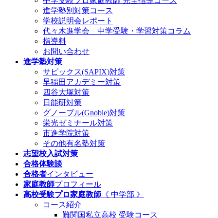
中学受験プロ家庭教師
完全指導コース
進学塾別対策コース
学校説明会レポート
代々木進学会 中学受験・学習対策コラム
指導料
お問い合わせ
進学塾対策
サピックス(SAPIX)対策
早稲田アカデミー対策
四谷大塚対策
日能研対策
グノーブル(Gnoble)対策
栄光ゼミナール対策
市進学院対策
その他有名塾対策
志望校入試対策
合格体験談
合格者
インタビュー
家庭教師
プロフィール
高校受験プロ家庭教師
《 中学部 》
コース紹介
難関国私立高校 受験コース