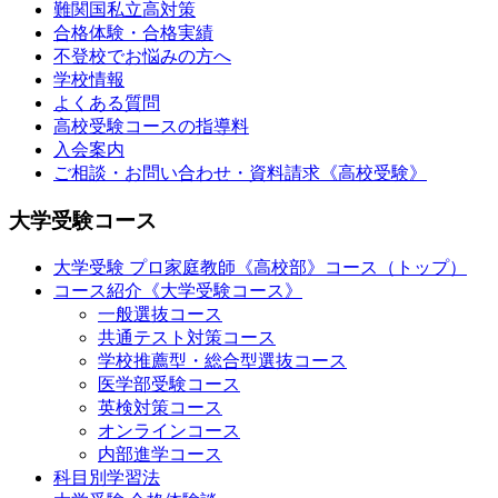
難関国私立高対策
合格体験・合格実績
不登校でお悩みの方へ
学校情報
よくある質問
高校受験コースの指導料
入会案内
ご相談・お問い合わせ・資料請求《高校受験》
大学受験コース
大学受験 プロ家庭教師
《高校部》
コース（トップ）
コース紹介《大学受験コース》
一般選抜コース
共通テスト対策コース
学校推薦型・総合型選抜コース
医学部受験コース
英検対策コース
オンラインコース
内部進学コース
科目別学習法