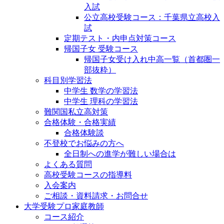
入試
公立高校受験コース：千葉県立高校入
試
定期テスト・内申点対策コース
帰国子女 受験コース
帰国子女受け入れ中高一覧（首都圏一
部抜粋）
科目別学習法
中学生 数学の学習法
中学生 理科の学習法
難関国私立高対策
合格体験・合格実績
合格体験談
不登校でお悩みの方へ
全日制への進学が難しい場合は
よくある質問
高校受験コースの指導料
入会案内
ご相談・資料請求・お問合せ
大学受験プロ家庭教師
コース紹介