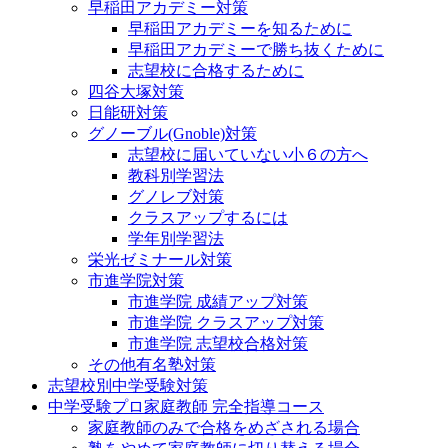
早稲田アカデミー対策
早稲田アカデミーを知るために
早稲田アカデミーで勝ち抜くために
志望校に合格するために
四谷大塚対策
日能研対策
グノーブル(Gnoble)対策
志望校に届いていない小６の方へ
教科別学習法
グノレブ対策
クラスアップするには
学年別学習法
栄光ゼミナール対策
市進学院対策
市進学院 成績アップ対策
市進学院 クラスアップ対策
市進学院 志望校合格対策
その他有名塾対策
志望校別中学受験対策
中学受験プロ家庭教師
完全指導コース
家庭教師のみで合格をめざされる場合