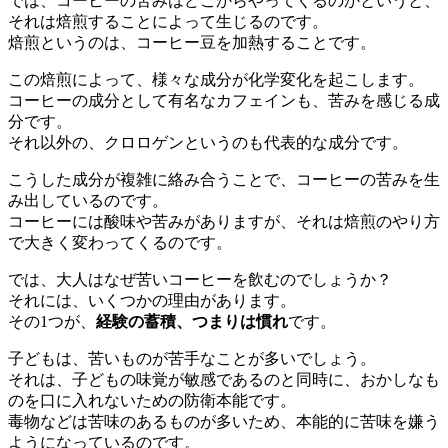
では、コーヒーの苦みはどこからやってくるのかというと、
それは焙煎することによって生じるのです。
焙煎というのは、コーヒー豆を加熱することです。
この焙煎によって、様々な成分が化学変化を起こします。
コーヒーの成分として有名なカフェインも、苦みを感じる成
分です。
それ以外の、クロロゲンというのも代表的な成分です。
こうした成分が複雑に絡み合うことで、コーヒーの苦みを生
み出しているのです。
コーヒーには酸味や苦みがありますが、それは焙煎のやり方
で大きく変わってくるのです。
では、大人はなぜ苦いコーヒーを飲むのでしょうか？
それには、いくつかの理由があります。
その1つが、
経験の蓄積、つまりは慣れ
です。
子どもは、苦いものが苦手なことが多いでしょう。
それは、子どもの味覚が敏感であるのと同時に、おかしなも
のを口に入れないための防衛本能です。
毒物などは苦味のあるものが多いため、本能的に苦味を嫌う
ようになっているのです。