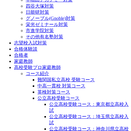
四谷大塚対策
日能研対策
グノーブル(Gnoble)対策
栄光ゼミナール対策
市進学院対策
その他有名塾対策
志望校入試対策
合格体験談
合格者
家庭教師
高校受験プロ家庭教師
コース紹介
難関国私立高校 受験コース
中高一貫校 対策コース
英検対策コース
公立高校受験コース
公立高校受験コース：東京都立高校入
試
公立高校受験コース：埼玉県立高校入
試
公立高校受験コース：神奈川県立高校