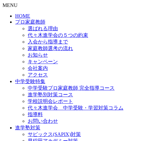
MENU
HOME
プロ家庭教師
選ばれる理由
代々木進学会の５つの約束
入会から指導まで
家庭教師選考の流れ
お知らせ
キャンペーン
会社案内
アクセス
中学受験特集
中学受験プロ家庭教師
完全指導コース
進学塾別対策コース
学校説明会レポート
代々木進学会 中学受験・学習対策コラム
指導料
お問い合わせ
進学塾対策
サピックス(SAPIX)対策
早稲田アカデミー対策