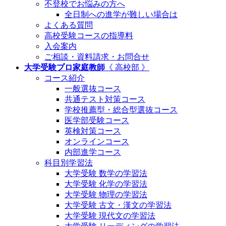
不登校でお悩みの方へ
全日制への進学が難しい場合は
よくある質問
高校受験コースの指導料
入会案内
ご相談・資料請求・お問合せ
大学受験プロ家庭教師
《 高校部 》
コース紹介
一般選抜コース
共通テスト対策コース
学校推薦型・総合型選抜コース
医学部受験コース
英検対策コース
オンラインコース
内部進学コース
科目別学習法
大学受験 数学の学習法
大学受験 化学の学習法
大学受験 物理の学習法
大学受験 古文・漢文の学習法
大学受験 現代文の学習法