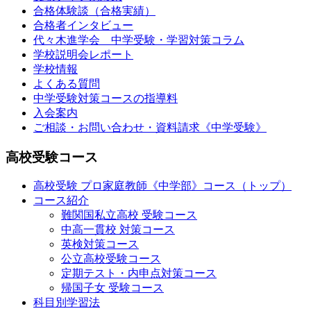
合格体験談（合格実績）
合格者インタビュー
代々木進学会 中学受験・学習対策コラム
学校説明会レポート
学校情報
よくある質問
中学受験対策コースの指導料
入会案内
ご相談・お問い合わせ・資料請求《中学受験》
高校受験コース
高校受験 プロ家庭教師
《中学部》
コース（トップ）
コース紹介
難関国私立高校 受験コース
中高一貫校 対策コース
英検対策コース
公立高校受験コース
定期テスト・内申点対策コース
帰国子女 受験コース
科目別学習法