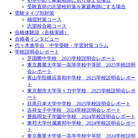
塾をやめて家庭教師に切り替える場合
受験直前の志望校対策を家庭教師にする場合
受験タイプ別対策
補習対策コース
志望校合格コース
合格体験談（合格実績）
合格者インタビュー
代々木進学会 中学受験・学習対策コラム
学校説明会レポート
芝国際中学校
2025学校説明会レポート
東京農業大学第一高等学校中等部
2025学校説明
会レポート
青山学院横浜英和中学校
2025学校説明会レポー
ト
東京都市大学等々力中学校
2025学校説明会レポ
ート
目黒日本大学中学校
2025学校説明会レポート
吉祥女子中学校
2024学校説明会レポート
豊島岡女子学園中学校
2024学校説明会レポート
東邦大学付属東邦中学校
2024学校説明会レポー
ト
東京農業大学第一高等学校中等部
2024学校説明