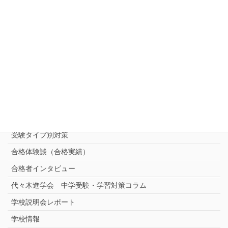
ご相談・お問い合わせ・資料請求
中受対策コース
中学受験 プロ家庭教師《小学部》
コース
（トップ）
進学塾別対策コース
志望校別中学受験対策
中学受験プロ家庭教師
完全指導コース
受験タイプ別対策
合格体験談（合格実績）
合格者インタビュー
代々木進学会 中学受験・学習対策コラム
学校説明会レポート
学校情報