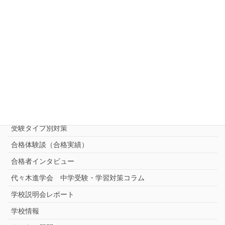
ご相談・お問い合わせ・資料請求
中受対策コース
中学受験 プロ家庭教師《小学部》
コース
（トップ）
進学塾別対策コース
志望校別中学受験対策
中学受験プロ家庭教師
完全指導コース
受験タイプ別対策
合格体験談（合格実績）
合格者インタビュー
代々木進学会 中学受験・学習対策コラム
学校説明会レポート
学校情報